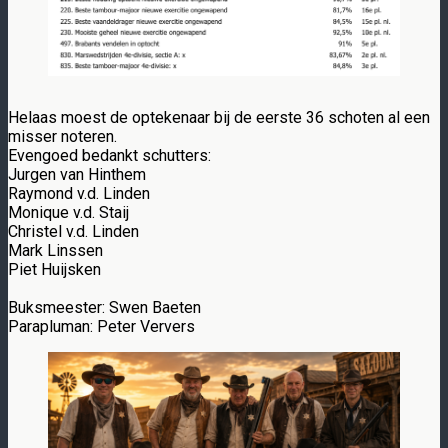
Helaas moest de optekenaar bij de eerste 36 schoten al een
misser noteren.
Evengoed bedankt schutters:
Jurgen van Hinthem
Raymond v.d. Linden
Monique v.d. Staij
Christel v.d. Linden
Mark Linssen
Piet Huijsken
Buksmeester: Swen Baeten
Parapluman: Peter Ververs